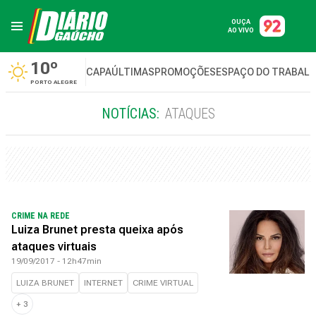
OUÇA
AO VIVO
10º
CAPA
ÚLTIMAS
PROMOÇÕES
ESPAÇO DO TRABAL
PORTO ALEGRE
NOTÍCIAS:
ATAQUES
CRIME NA REDE
Luiza Brunet presta queixa após
ataques virtuais
19/09/2017 - 12h47min
LUIZA BRUNET
INTERNET
CRIME VIRTUAL
+
3