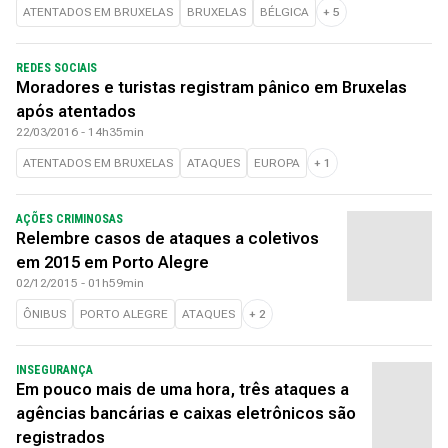
ATENTADOS EM BRUXELAS
BRUXELAS
BÉLGICA
+
5
REDES SOCIAIS
Moradores e turistas registram pânico em Bruxelas
após atentados
22/03/2016 - 14h35min
ATENTADOS EM BRUXELAS
ATAQUES
EUROPA
+
1
AÇÕES CRIMINOSAS
Relembre casos de ataques a coletivos
em 2015 em Porto Alegre
02/12/2015 - 01h59min
ÔNIBUS
PORTO ALEGRE
ATAQUES
+
2
INSEGURANÇA
Em pouco mais de uma hora, três ataques a
agências bancárias e caixas eletrônicos são
registrados