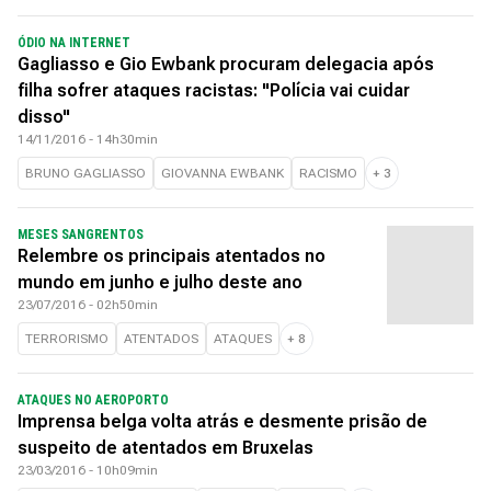
ÓDIO NA INTERNET
Gagliasso e Gio Ewbank procuram delegacia após
filha sofrer ataques racistas: "Polícia vai cuidar
disso"
14/11/2016 - 14h30min
BRUNO GAGLIASSO
GIOVANNA EWBANK
RACISMO
+
3
MESES SANGRENTOS
Relembre os principais atentados no
mundo em junho e julho deste ano
23/07/2016 - 02h50min
TERRORISMO
ATENTADOS
ATAQUES
+
8
ATAQUES NO AEROPORTO
Imprensa belga volta atrás e desmente prisão de
suspeito de atentados em Bruxelas
23/03/2016 - 10h09min