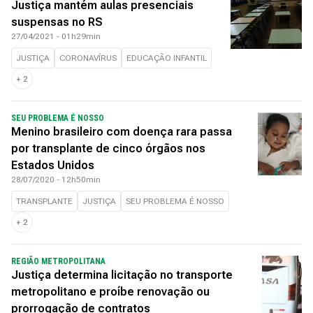
Justiça mantém aulas presenciais
suspensas no RS
27/04/2021 - 01h29min
JUSTIÇA
CORONAVÍRUS
EDUCAÇÃO INFANTIL
+
2
SEU PROBLEMA É NOSSO
Menino brasileiro com doença rara passa
por transplante de cinco órgãos nos
Estados Unidos
28/07/2020 - 12h50min
TRANSPLANTE
JUSTIÇA
SEU PROBLEMA É NOSSO
+
2
REGIÃO METROPOLITANA
Justiça determina licitação no transporte
metropolitano e proíbe renovação ou
prorrogação de contratos