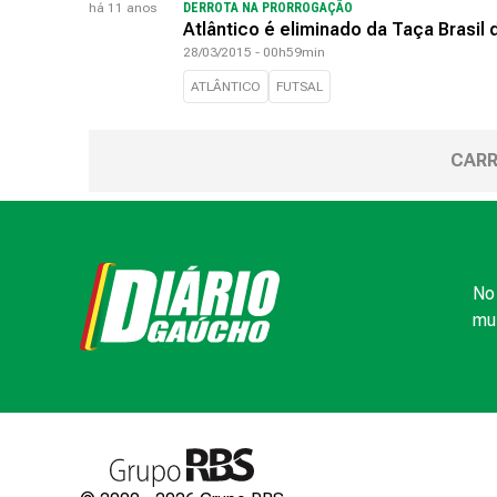
há 11 anos
DERROTA NA PRORROGAÇÃO
Atlântico é eliminado da Taça Brasil 
28/03/2015 - 00h59min
ATLÂNTICO
FUTSAL
CARR
No 
mui