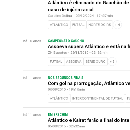
Atlântico é eliminado do Gauchão de
caso de injúria racial
Caroline Dolina
-
05/12/2024 - 17h57min
ATLÂNTICO
FUTSAL
NORTE DO RS
+
4
há 10 anos
CAMPEONATO GAÚCHO
Assoeva supera Atlântico e está na fi
ZH Esportes
-
29/11/2015 - 02h32min
FUTSAL
ASSOEVA
SÉRIE OURO
+
3
há 11 anos
NOS SEGUNDOS FINAIS
Com gol na prorrogação, Atlântico v
06/09/2015 - 19h16min
ATLÂNTICO
INTERCONTINENTAL DE FUTSAL
F
há 11 anos
EM ERECHIM
Atlântico e Kairat farão a final do In
05/09/2015 - 02h32min