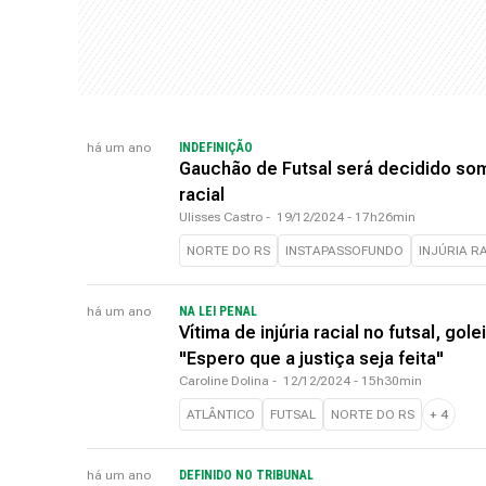
há um ano
INDEFINIÇÃO
Gauchão de Futsal será decidido som
racial
Ulisses Castro
-
19/12/2024 - 17h26min
NORTE DO RS
INSTAPASSOFUNDO
INJÚRIA R
há um ano
NA LEI PENAL
Vítima de injúria racial no futsal, go
"Espero que a justiça seja feita"
Caroline Dolina
-
12/12/2024 - 15h30min
ATLÂNTICO
FUTSAL
NORTE DO RS
+
4
há um ano
DEFINIDO NO TRIBUNAL