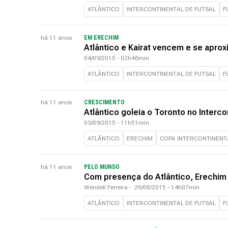
ATLÂNTICO
INTERCONTINENTAL DE FUTSAL
F
há 11 anos
EM ERECHIM
Atlântico e Kairat vencem e se aproxi
04/09/2015 - 02h46min
ATLÂNTICO
INTERCONTINENTAL DE FUTSAL
F
há 11 anos
CRESCIMENTO
Atlântico goleia o Toronto no Interco
03/09/2015 - 11h51min
ATLÂNTICO
ERECHIM
COPA INTERCONTINENT
há 11 anos
PELO MUNDO
Com presença do Atlântico, Erechim 
Wendell Ferreira
-
26/08/2015 - 14h07min
ATLÂNTICO
INTERCONTINENTAL DE FUTSAL
F