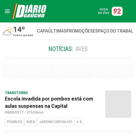
OUÇA
AO VIVO
14º
CAPA
ÚLTIMAS
PROMOÇÕES
ESPAÇO DO TRABAL
PORTO ALEGRE
NOTÍCIAS:
AVES
TRANSTORNO
Escola invadida por pombos está com
aulas suspensas na Capital
06/06/2017 - 21h50min
POMBOS
AVES
JARDIM CARVALHO
+
3