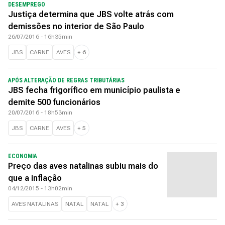
DESEMPREGO
Justiça determina que JBS volte atrás com
demissões no interior de São Paulo
26/07/2016 - 16h35min
JBS
CARNE
AVES
+
6
APÓS ALTERAÇÃO DE REGRAS TRIBUTÁRIAS
JBS fecha frigorífico em município paulista e
demite 500 funcionários
20/07/2016 - 18h53min
JBS
CARNE
AVES
+
5
ECONOMIA
Preço das aves natalinas subiu mais do
que a inflação
04/12/2015 - 13h02min
AVES NATALINAS
NATAL
NATAL
+
3