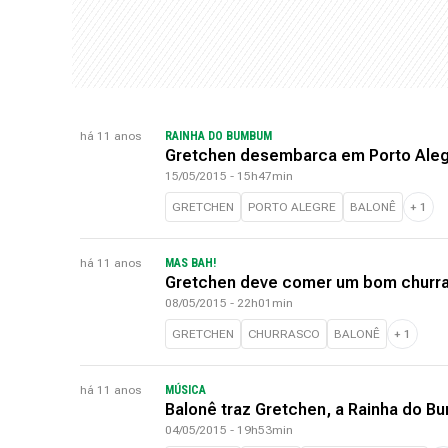
há 11 anos
RAINHA DO BUMBUM
Gretchen desembarca em Porto Aleg
15/05/2015 - 15h47min
GRETCHEN
PORTO ALEGRE
BALONÊ
+
1
há 11 anos
MAS BAH!
Gretchen deve comer um bom churra
08/05/2015 - 22h01min
GRETCHEN
CHURRASCO
BALONÊ
+
1
há 11 anos
MÚSICA
Balonê traz Gretchen, a Rainha do B
04/05/2015 - 19h53min