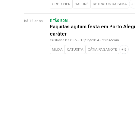
GRETCHEN
BALONÊ
RETRATOS DA FAMA
+
há 12 anos
É TÃO BOM...
Paquitas agitam festa em Porto Aleg
caráter
Cristiane Bazilio
-
18/05/2014 - 22h46min
MIUXA
CATUXITA
CÁTIA PAGANOTE
+
5