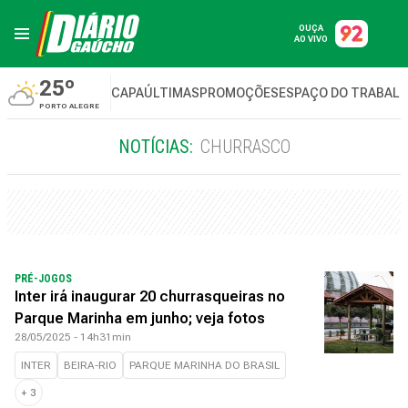
OUÇA
AO VIVO
25º
CAPA
ÚLTIMAS
PROMOÇÕES
ESPAÇO DO TRABAL
PORTO ALEGRE
NOTÍCIAS:
CHURRASCO
PRÉ-JOGOS
Inter irá inaugurar 20 churrasqueiras no
Parque Marinha em junho; veja fotos
28/05/2025 - 14h31min
INTER
BEIRA-RIO
PARQUE MARINHA DO BRASIL
+
3