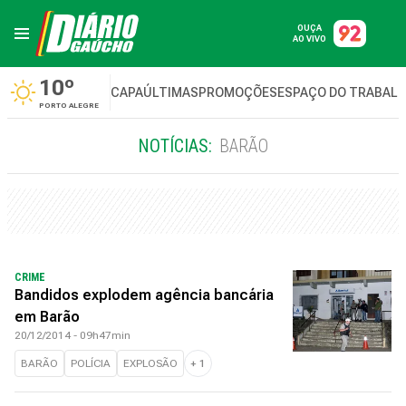
OUÇA
AO VIVO
10º
CAPA
ÚLTIMAS
PROMOÇÕES
ESPAÇO DO TRABAL
PORTO ALEGRE
NOTÍCIAS:
BARÃO
CRIME
Bandidos explodem agência bancária
em Barão
20/12/2014 - 09h47min
BARÃO
POLÍCIA
EXPLOSÃO
+
1