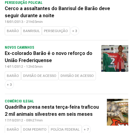
PERSEGUIÇÃO POLICIAL
Cerco a assaltantes do Banrisul de Barão deve
seguir durante a noite
18/01/2013 - 21h03min
BARÃO
BANRISUL
PERSEGUIÇÃO
+
3
NOVOS CAMINHOS
Ex-colorado Barão é o novo reforço do
União Frederiquense
14/11/2012 - 12h03min
BARÃO
DIVISÃO DE ACESSO
DIVISÃO DE ACESSO
+
3
COMÉRCIO ILEGAL
Quadrilha presa nesta terça-feira traficou
2 mil animais silvestres em seis meses
17/10/2012 - 08h27min
BARÃO
DOM PEDRITO
POLÍCIA FEDERAL
+
7