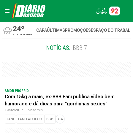
OUÇA
AO VIVO
24º
CAPA
ÚLTIMAS
PROMOÇÕES
ESPAÇO DO TRABAL
PORTO ALEGRE
NOTÍCIAS:
BBB 7
AMOR PRÓPRIO
Com 15kg a mais, ex-BBB Fani publica vídeo bem
humorado e dá dicas para "gordinhas sexies"
13/02/2017 - 19h45min
FANI
FANI PACHECO
BBB
+
4