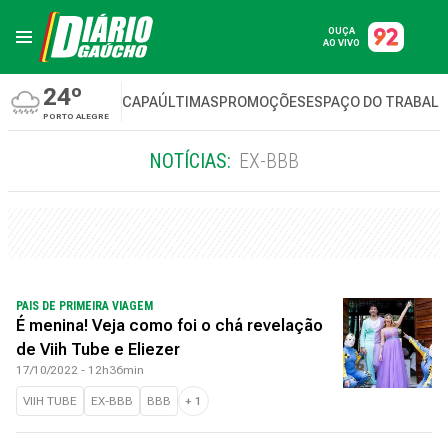
OUÇA
AO VIVO
24º
CAPA
ÚLTIMAS
PROMOÇÕES
ESPAÇO DO TRABAL
PORTO ALEGRE
NOTÍCIAS:
EX-BBB
PAIS DE PRIMEIRA VIAGEM
É menina! Veja como foi o chá revelação
de Viih Tube e Eliezer
17/10/2022 - 12h36min
VIIH TUBE
EX-BBB
BBB
+
1