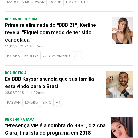
MARCELA MCGOWAN
EX-BBB
LIVRO
+
1
DEPOIS DO PAREDÃO
Primeira eliminada do "BBB 21", Kerline
revela: "Fiquei com medo de ter sido
cancelada"
11/06/2021 - 12h57min
EX-BBB
KERLINE
CANCELAMENTO
+
1
BOA NOTÍCIA
Ex-BBB Kaysar anuncia que sua família
está vindo para o Brasil
28/08/2018 - 11h02min
KAYSAR
EX-BBB
SÍRIO
+
1
DE OLHO NA FAMA
"Presença VIP é a sombra do BBB", diz Ana
Clara, finalista do programa em 2018