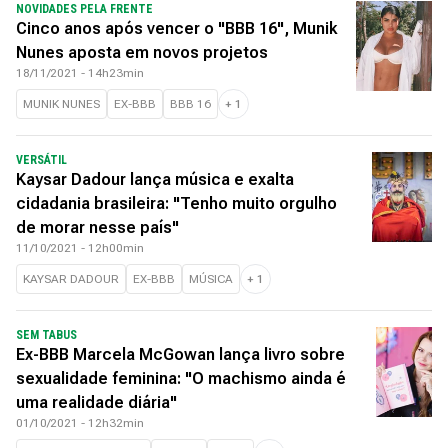
NOVIDADES PELA FRENTE
Cinco anos após vencer o "BBB 16", Munik
Nunes aposta em novos projetos
18/11/2021 - 14h23min
MUNIK NUNES
EX-BBB
BBB 16
+
1
VERSÁTIL
Kaysar Dadour lança música e exalta
cidadania brasileira: "Tenho muito orgulho
de morar nesse país"
11/10/2021 - 12h00min
KAYSAR DADOUR
EX-BBB
MÚSICA
+
1
SEM TABUS
Ex-BBB Marcela McGowan lança livro sobre
sexualidade feminina: "O machismo ainda é
uma realidade diária"
01/10/2021 - 12h32min