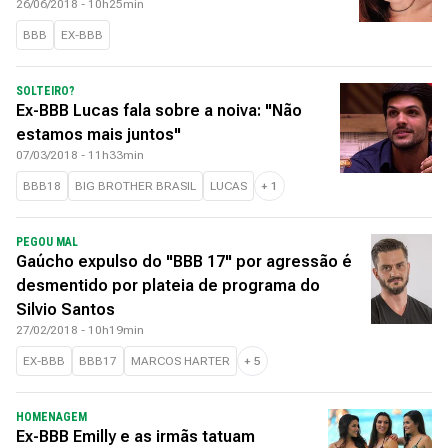
26/06/2018 - 10h25min
BBB
EX-BBB
SOLTEIRO?
Ex-BBB Lucas fala sobre a noiva: "Não
estamos mais juntos"
07/03/2018 - 11h33min
BBB18
BIG BROTHER BRASIL
LUCAS
+
1
PEGOU MAL
Gaúcho expulso do "BBB 17" por agressão é
desmentido por plateia de programa do
Silvio Santos
27/02/2018 - 10h19min
EX-BBB
BBB17
MARCOS HARTER
+
5
HOMENAGEM
Ex-BBB Emilly e as irmãs tatuam