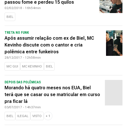
passou fome e perdeu 15 quilos
02/02/2018 - 16h54min
BIEL
TRETA NO FUNK
Após assumir relação com ex de Biel, MC
Kevinho discute com o cantor e cria
polêmica entre funkeiros
28/12/2017 - 12h58min
MC GUI
MC KEVINHO
BIEL
DEPOIS DAS POLÊMICAS
Morando há quatro meses nos EUA, Biel
terá que se casar ou se matricular em curso
pra ficar lá
03/07/2017 - 14h37min
BIEL
ILEGAL
VISTO
+
1