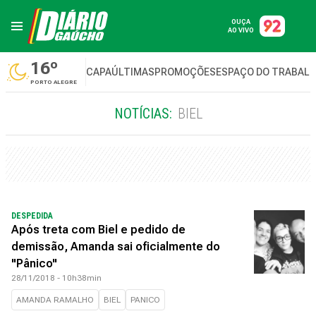
OUÇA
AO VIVO
16º
CAPA
ÚLTIMAS
PROMOÇÕES
ESPAÇO DO TRABAL
PORTO ALEGRE
NOTÍCIAS:
BIEL
DESPEDIDA
Após treta com Biel e pedido de
demissão, Amanda sai oficialmente do
"Pânico"
28/11/2018 - 10h38min
AMANDA RAMALHO
BIEL
PANICO