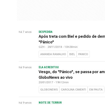
há 7 anos
DESPEDIDA
Após treta com Biel e pedido de dem
"Pânico"
GZH
-
28/11/2018 - 10h38min
AMANDA RAMALHO
BIEL
PANICO
há 9 anos
ELA ACREDITOU
Vesgo, do "Pânico", se passa por ame
GloboNews ao vivo
20/01/2017 - 19h12min
GLOBONEWS
CAROLINA CIMENTI
EM PAUTA
há 9 anos
NOITE DE TERROR