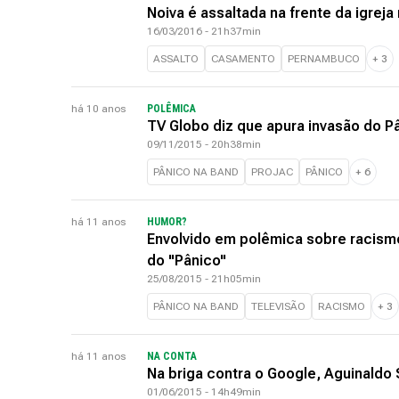
Noiva é assaltada na frente da igre
16/03/2016 - 21h37min
ASSALTO
CASAMENTO
PERNAMBUCO
+
3
há 10 anos
POLÊMICA
TV Globo diz que apura invasão do P
09/11/2015 - 20h38min
PÂNICO NA BAND
PROJAC
PÂNICO
+
6
há 11 anos
HUMOR?
Envolvido em polêmica sobre racismo
do "Pânico"
25/08/2015 - 21h05min
PÂNICO NA BAND
TELEVISÃO
RACISMO
+
3
há 11 anos
NA CONTA
Na briga contra o Google, Aguinaldo 
01/06/2015 - 14h49min