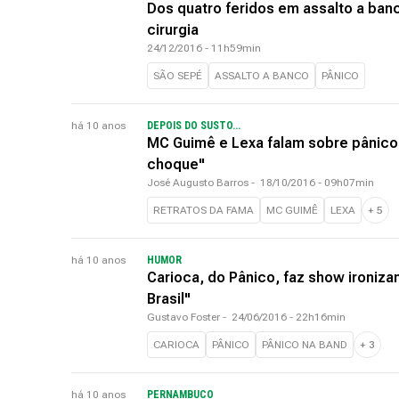
Dos quatro feridos em assalto a ba
cirurgia
24/12/2016 - 11h59min
SÃO SEPÉ
ASSALTO A BANCO
PÂNICO
há 10 anos
DEPOIS DO SUSTO...
MC Guimê e Lexa falam sobre pânico
choque"
José Augusto Barros
-
18/10/2016 - 09h07min
RETRATOS DA FAMA
MC GUIMÊ
LEXA
+
5
há 10 anos
HUMOR
Carioca, do Pânico, faz show ironiz
Brasil"
Gustavo Foster
-
24/06/2016 - 22h16min
CARIOCA
PÂNICO
PÂNICO NA BAND
+
3
há 10 anos
PERNAMBUCO