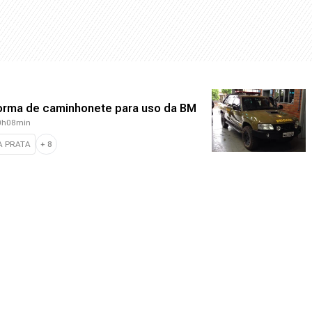
forma de caminhonete para uso da BM
20h08min
A PRATA
+
8