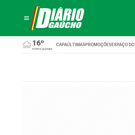
16º
CAPA
ÚLTIMAS
PROMOÇÕES
ESPAÇO DO
PORTO ALEGRE