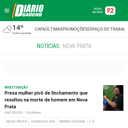
OUÇA
AO VIVO
14º
CAPA
ÚLTIMAS
PROMOÇÕES
ESPAÇO DO TRABAL
PORTO ALEGRE
NOTÍCIAS:
NOVA PRATA
INVESTIGAÇÃO
Presa mulher pivô de linchamento que
resultou na morte de homem em Nova
Prata
04/12/2020 - 12h26min
NOVA PRATA
CAXIAS DO SUL
SERRA GAÚCHA
+
3