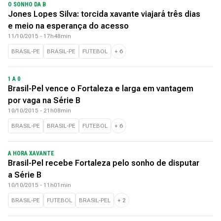
O SONHO DA B
Jones Lopes Silva: torcida xavante viajará três dias
e meio na esperança do acesso
11/10/2015 - 17h48min
BRASIL-PE
BRASIL-PE
FUTEBOL
+
6
1 A 0
Brasil-Pel vence o Fortaleza e larga em vantagem
por vaga na Série B
10/10/2015 - 21h08min
BRASIL-PE
BRASIL-PE
FUTEBOL
+
6
A HORA XAVANTE
Brasil-Pel recebe Fortaleza pelo sonho de disputar
a Série B
10/10/2015 - 11h01min
BRASIL-PE
FUTEBOL
BRASIL-PEL
+
2