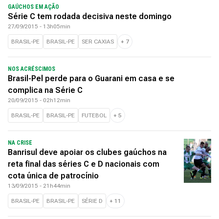
GAÚCHOS EM AÇÃO
Série C tem rodada decisiva neste domingo
27/09/2015 - 13h05min
BRASIL-PE
BRASIL-PE
SER CAXIAS
+
7
NOS ACRÉSCIMOS
Brasil-Pel perde para o Guarani em casa e se
complica na Série C
20/09/2015 - 02h12min
BRASIL-PE
BRASIL-PE
FUTEBOL
+
5
NA CRISE
Banrisul deve apoiar os clubes gaúchos na
reta final das séries C e D nacionais com
cota única de patrocínio
13/09/2015 - 21h44min
BRASIL-PE
BRASIL-PE
SÉRIE D
+
11