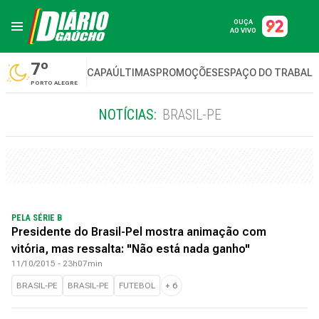
OUÇA
AO VIVO
7º
CAPA
ÚLTIMAS
PROMOÇÕES
ESPAÇO DO TRABAL
PORTO ALEGRE
NOTÍCIAS:
BRASIL-PE
PELA SÉRIE B
Presidente do Brasil-Pel mostra animação com
vitória, mas ressalta: "Não está nada ganho"
11/10/2015 - 23h07min
BRASIL-PE
BRASIL-PE
FUTEBOL
+
6