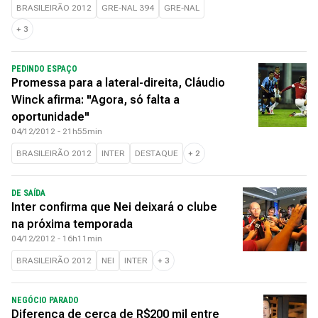
BRASILEIRÃO 2012
GRE-NAL 394
GRE-NAL
+
3
PEDINDO ESPAÇO
Promessa para a lateral-direita, Cláudio
Winck afirma: "Agora, só falta a
oportunidade"
04/12/2012 - 21h55min
BRASILEIRÃO 2012
INTER
DESTAQUE
+
2
DE SAÍDA
Inter confirma que Nei deixará o clube
na próxima temporada
04/12/2012 - 16h11min
BRASILEIRÃO 2012
NEI
INTER
+
3
NEGÓCIO PARADO
Diferença de cerca de R$200 mil entre