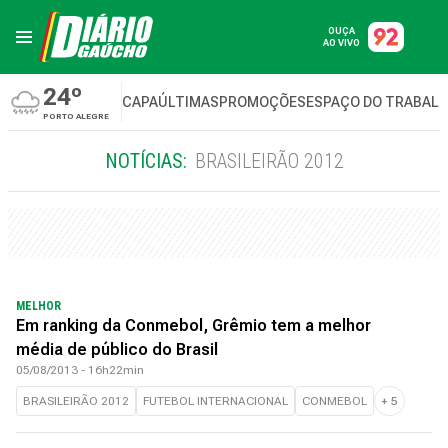
OUÇA
AO VIVO
24º
CAPA
ÚLTIMAS
PROMOÇÕES
ESPAÇO DO TRABAL
PORTO ALEGRE
NOTÍCIAS:
BRASILEIRÃO 2012
MELHOR
Em ranking da Conmebol, Grêmio tem a melhor
média de público do Brasil
05/08/2013 - 16h22min
BRASILEIRÃO 2012
FUTEBOL INTERNACIONAL
CONMEBOL
+
5