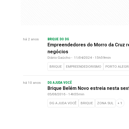
há 2 anos
BRIQUE DO DG
Empreendedores do Morro da Cruz r
negócios
Diário Gaúcho
-
11/04/2024 - 15h59min
BRIQUE
EMPREENDEDORISMO
PORTO ALEGR
há 10 anos
DG AJUDA VOCÊ
Brique Belém Novo estreia nesta sext
05/08/2016 - 14h55min
DG AJUDA VOCÊ
BRIQUE
ZONA SUL
+
1