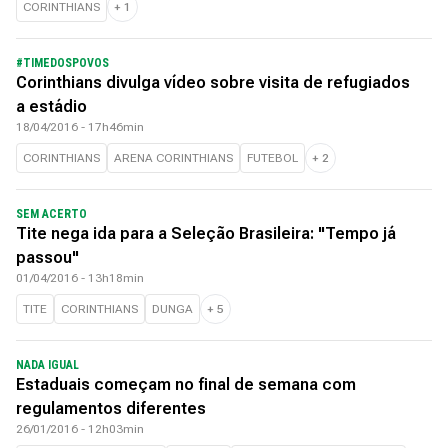
CORINTHIANS
+
1
#TIMEDOSPOVOS
Corinthians divulga vídeo sobre visita de refugiados
a estádio
18/04/2016 - 17h46min
CORINTHIANS
ARENA CORINTHIANS
FUTEBOL
+
2
SEM ACERTO
Tite nega ida para a Seleção Brasileira: "Tempo já
passou"
01/04/2016 - 13h18min
TITE
CORINTHIANS
DUNGA
+
5
NADA IGUAL
Estaduais começam no final de semana com
regulamentos diferentes
26/01/2016 - 12h03min