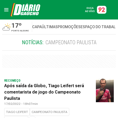
OUÇA
AO VIVO
17º
CAPA
ÚLTIMAS
PROMOÇÕES
ESPAÇO DO TRABAL
PORTO ALEGRE
NOTÍCIAS:
CAMPEONATO PAULISTA
RECOMEÇO
Após saída da Globo, Tiago Leifert será
comentarista de jogo do Campeonato
Paulista
17/02/2022 - 18h07min
TIAGO LEIFERT
CAMPEONATO PAULISTA