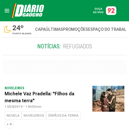
OUÇA
AO VIVO
24º
CAPA
ÚLTIMAS
PROMOÇÕES
ESPAÇO DO TRABAL
PORTO ALEGRE
NOTÍCIAS:
REFUGIADOS
NOVELEIROS
Michele Vaz Pradella: "Filhos da
mesma terra"
13/04/2019 - 13h00min
NOVELA
NOVELEIROS
ÓRFÃOS DA TERRA
+
4