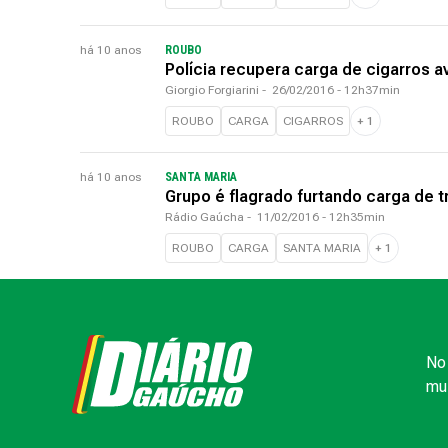
há 10 anos
ROUBO
Polícia recupera carga de cigarros a
Giorgio Forgiarini
-
26/02/2016 - 12h37min
ROUBO
CARGA
CIGARROS
+
1
há 10 anos
SANTA MARIA
Grupo é flagrado furtando carga de
Rádio Gaúcha
-
11/02/2016 - 12h35min
ROUBO
CARGA
SANTA MARIA
+
1
No 
mui