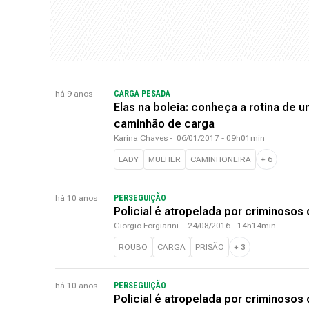
há 9 anos
CARGA PESADA
Elas na boleia: conheça a rotina de u
caminhão de carga
Karina Chaves
-
06/01/2017 - 09h01min
LADY
MULHER
CAMINHONEIRA
+
6
há 10 anos
PERSEGUIÇÃO
Policial é atropelada por criminosos
Giorgio Forgiarini
-
24/08/2016 - 14h14min
ROUBO
CARGA
PRISÃO
+
3
há 10 anos
PERSEGUIÇÃO
Policial é atropelada por criminosos