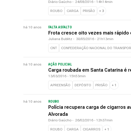
Diário Gaúcho
-
24/08/2016 - 14h14min
ROUBO
CARGA
PRISÃO
+
3
há 10 anos
FALTA ASFALTO
Frota cresce oito vezes mais rápido
Juliana Bublitz
-
30/05/2016 - 21h13min
CNT
CONFEDERAÇÃO NACIONAL DO TRANSPO
há 10 anos
AÇÃO POLICIAL
Carga roubada em Santa Catarina é 
13/03/2016 - 15h53min
APREENSÃO
DEPÓSITO
PRISÃO
+
1
há 10 anos
ROUBO
Polícia recupera carga de cigarros a
Alvorada
Diário Gaúcho
-
26/02/2016 - 12h37min
ROUBO
CARGA
CIGARROS
+
1