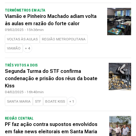
TERMÔMETROS EM ALTA
Viamão e Pinheiro Machado adiam volta
às aulas em razão do forte calor
09/02/2025 - 15h36min
VOLTAS ÀS AULAS
REGIÃO METROPOLITANA
VIAMÃO
+
4
TRÊS VOTOS A DOIS
Segunda Turma do STF confirma
condenação e prisão dos réus da boate
Kiss
04/02/2025 - 16h40min
SANTA MARIA
STF
BOATE KISS
+
1
REGIÃO CENTRAL
PF faz ação contra supostos envolvidos
em fake news eleitorais em Santa Maria