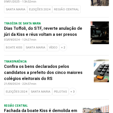
09/01/2025 - 13h32min
SANTA MARIA
ELEIÇÕES 2024
REGIÃO CENTRAL
TRAGÉDIA DE SANTA MARIA
Dias Toffoli, do STF, reverte anulação de
júri da Kiss e réus voltam a ser presos
03/09/2024 - 12h27min
BOATE KISS
SANTA MARIA
VÍDEO
+
2
TRANSPARÊNCIA
Confira os bens declarados pelos
candidatos a prefeito dos cinco maiores
colégios eleitorais do RS
21/08/2024 - 22h37min
ELEIÇÕES 2024
SANTA MARIA
PELOTAS
+
3
REGIÃO CENTRAL
Fachada da boate Kiss é demolida em