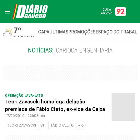
OUÇA
AO VIVO
7º
CAPA
ÚLTIMAS
PROMOÇÕES
ESPAÇO DO TRABAL
PORTO ALEGRE
NOTÍCIAS:
CARIOCA ENGENHARIA
OPERAÇÃO LAVA-JATO
Teori Zavascki homologa delação
premiada de Fábio Cleto, ex-vice da Caixa
17/06/2016 - 22h03min
TEORI ZAVASCKI
STF
FÁBIO CLETO
+
6