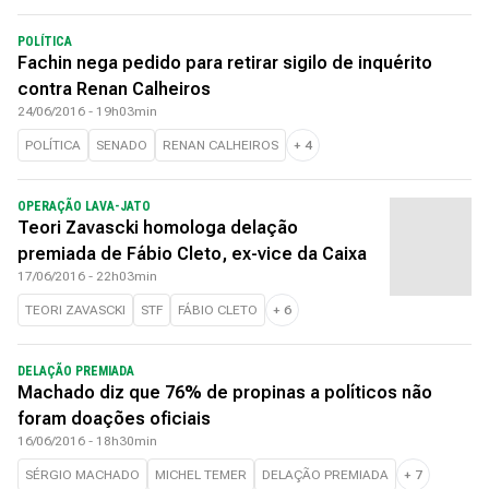
POLÍTICA
Fachin nega pedido para retirar sigilo de inquérito
contra Renan Calheiros
24/06/2016 - 19h03min
POLÍTICA
SENADO
RENAN CALHEIROS
+
4
OPERAÇÃO LAVA-JATO
Teori Zavascki homologa delação
premiada de Fábio Cleto, ex-vice da Caixa
17/06/2016 - 22h03min
TEORI ZAVASCKI
STF
FÁBIO CLETO
+
6
DELAÇÃO PREMIADA
Machado diz que 76% de propinas a políticos não
foram doações oficiais
16/06/2016 - 18h30min
SÉRGIO MACHADO
MICHEL TEMER
DELAÇÃO PREMIADA
+
7