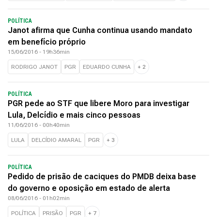
POLÍTICA
Janot afirma que Cunha continua usando mandato
em benefício próprio
15/06/2016 - 19h36min
RODRIGO JANOT
PGR
EDUARDO CUNHA
+
2
POLÍTICA
PGR pede ao STF que libere Moro para investigar
Lula, Delcídio e mais cinco pessoas
11/06/2016 - 00h40min
LULA
DELCÍDIO AMARAL
PGR
+
3
POLÍTICA
Pedido de prisão de caciques do PMDB deixa base
do governo e oposição em estado de alerta
08/06/2016 - 01h02min
POLÍTICA
PRISÃO
PGR
+
7