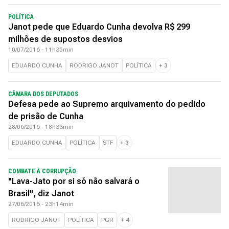
POLÍTICA
Janot pede que Eduardo Cunha devolva R$ 299
milhões de supostos desvios
10/07/2016 - 11h35min
EDUARDO CUNHA
RODRIGO JANOT
POLÍTICA
+
3
CÂMARA DOS DEPUTADOS
Defesa pede ao Supremo arquivamento do pedido
de prisão de Cunha
28/06/2016 - 18h33min
EDUARDO CUNHA
POLÍTICA
STF
+
3
COMBATE À CORRUPÇÃO
"Lava-Jato por si só não salvará o
Brasil", diz Janot
27/06/2016 - 23h14min
RODRIGO JANOT
POLÍTICA
PGR
+
4