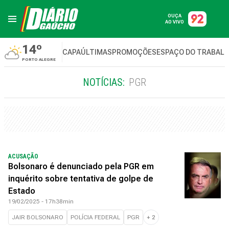
OUÇA
AO VIVO
14º
CAPA
ÚLTIMAS
PROMOÇÕES
ESPAÇO DO TRABAL
PORTO ALEGRE
NOTÍCIAS:
PGR
ACUSAÇÃO
Bolsonaro é denunciado pela PGR em
inquérito sobre tentativa de golpe de
Estado
19/02/2025 - 17h38min
JAIR BOLSONARO
POLÍCIA FEDERAL
PGR
+
2