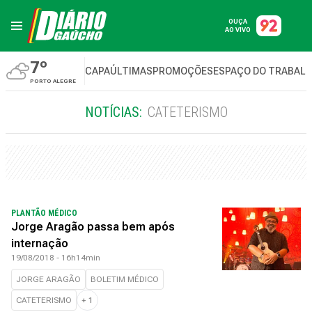
OUÇA
AO VIVO
7º
CAPA
ÚLTIMAS
PROMOÇÕES
ESPAÇO DO TRABAL
PORTO ALEGRE
NOTÍCIAS:
CATETERISMO
PLANTÃO MÉDICO
Jorge Aragão passa bem após
internação
19/08/2018 - 16h14min
JORGE ARAGÃO
BOLETIM MÉDICO
CATETERISMO
+
1