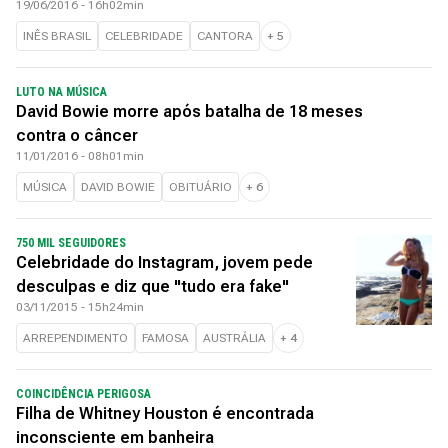
19/06/2016 - 16h02min
INÊS BRASIL
CELEBRIDADE
CANTORA
+
5
LUTO NA MÚSICA
David Bowie morre após batalha de 18 meses
contra o câncer
11/01/2016 - 08h01min
MÚSICA
DAVID BOWIE
OBITUÁRIO
+
6
750 MIL SEGUIDORES
Celebridade do Instagram, jovem pede
desculpas e diz que "tudo era fake"
03/11/2015 - 15h24min
ARREPENDIMENTO
FAMOSA
AUSTRÁLIA
+
4
COINCIDÊNCIA PERIGOSA
Filha de Whitney Houston é encontrada
inconsciente em banheira