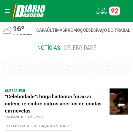
OUÇA
AO VIVO
16º
CAPA
ÚLTIMAS
PROMOÇÕES
ESPAÇO DO TRABAL
PORTO ALEGRE
NOTÍCIAS:
CELEBRIDADE
QUEBRA-PAU
"Celebridade": briga histórica foi ao ar
ontem; relembre outros acertos de contas
em novelas
15/05/2018 - 10h32min
CELEBRIDADE
A FORÇA DO QUERER