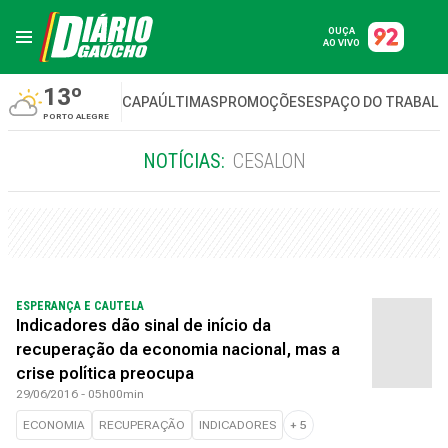
OUÇA
AO VIVO
13º
CAPA
ÚLTIMAS
PROMOÇÕES
ESPAÇO DO TRABAL
PORTO ALEGRE
NOTÍCIAS:
CESALON
ESPERANÇA E CAUTELA
Indicadores dão sinal de início da
recuperação da economia nacional, mas a
crise política preocupa
29/06/2016 - 05h00min
ECONOMIA
RECUPERAÇÃO
INDICADORES
+
5