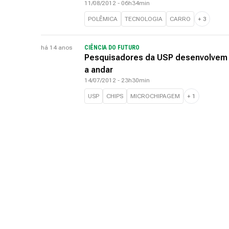
11/08/2012 - 06h34min
POLÊMICA
TECNOLOGIA
CARRO
+
3
há 14 anos
CIÊNCIA DO FUTURO
Pesquisadores da USP desenvolvem c
a andar
14/07/2012 - 23h30min
USP
CHIPS
MICROCHIPAGEM
+
1