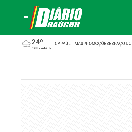
24º
CAPA
ÚLTIMAS
PROMOÇÕES
ESPAÇO DO
PORTO ALEGRE