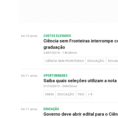
há 10 anos
CUSTOS ELEVADOS
Ciência sem Fronteiras interrompe 
graduação
24/07/2016 - 14h38min
CIÊNCIA SEM FRONTEIRAS
EDUCAÇÃO
BOLSA
há 11 anos
OPORTUNIDADES
Saiba quais seleções utilizam a not
01/10/2015 - 06h03min
ENEM
EDUCAÇÃO
FIES
+
9
há 11 anos
EDUCAÇÃO
Governo deve abrir edital para o Ciê