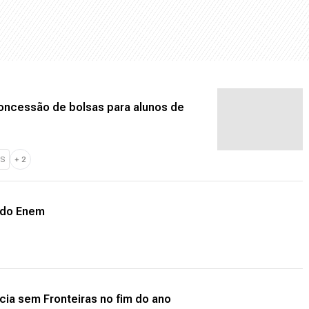
concessão de bolsas para alunos de
S
+
2
a do Enem
ncia sem Fronteiras no fim do ano