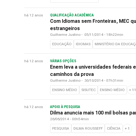
há 12 anos
QUALIFICAÇÃO ACADÊMICA
Com Idiomas sem Fronteiras, MEC quer
estrangeiros
Guilherme Justino
-
05/11/2014 - 18h22min
EDUCAÇÃO
IDIOMAS
MINISTÉRIO DA EDUCA
há 12 anos
VÁRIAS OPÇÕES
Enem leva a universidades federais e 
caminhos da prova
Guilherme Justino
-
30/10/2014 - 07h31min
ENSINO MÉDIO
SISUTEC
ENSINO MÉDIO
+
1
há 12 anos
APOIO À PESQUISA
Dilma anuncia mais 100 mil bolsas pa
26/06/2014 - 00h54min
PESQUISA
DILMA ROUSSEFF
CIÊNCIA
+
1