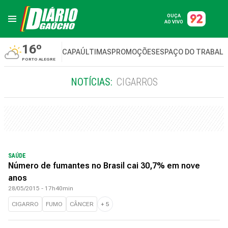
OUÇA
AO VIVO
16º
CAPA
ÚLTIMAS
PROMOÇÕES
ESPAÇO DO TRABAL
PORTO ALEGRE
NOTÍCIAS:
CIGARROS
SAÚDE
Número de fumantes no Brasil cai 30,7% em nove
anos
28/05/2015 - 17h40min
CIGARRO
FUMO
CÂNCER
+
5