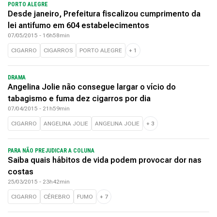
PORTO ALEGRE
Desde janeiro, Prefeitura fiscalizou cumprimento da
lei antifumo em 604 estabelecimentos
07/05/2015 - 16h58min
CIGARRO
CIGARROS
PORTO ALEGRE
+
1
DRAMA
Angelina Jolie não consegue largar o vício do
tabagismo e fuma dez cigarros por dia
07/04/2015 - 21h59min
CIGARRO
ANGELINA JOLIE
ANGELINA JOLIE
+
3
PARA NÃO PREJUDICAR A COLUNA
Saiba quais hábitos de vida podem provocar dor nas
costas
25/03/2015 - 23h42min
CIGARRO
CÉREBRO
FUMO
+
7