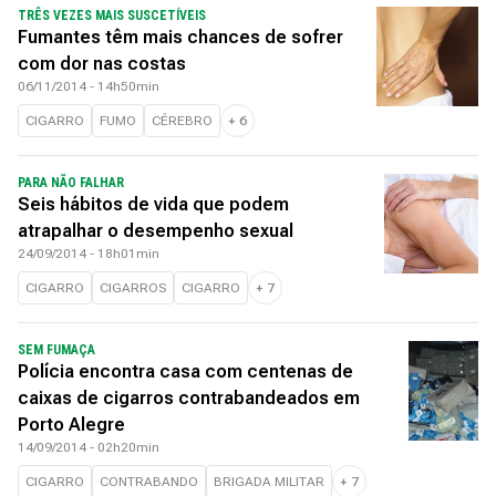
TRÊS VEZES MAIS SUSCETÍVEIS
Fumantes têm mais chances de sofrer
com dor nas costas
06/11/2014 - 14h50min
CIGARRO
FUMO
CÉREBRO
+
6
PARA NÃO FALHAR
Seis hábitos de vida que podem
atrapalhar o desempenho sexual
24/09/2014 - 18h01min
CIGARRO
CIGARROS
CIGARRO
+
7
SEM FUMAÇA
Polícia encontra casa com centenas de
caixas de cigarros contrabandeados em
Porto Alegre
14/09/2014 - 02h20min
CIGARRO
CONTRABANDO
BRIGADA MILITAR
+
7