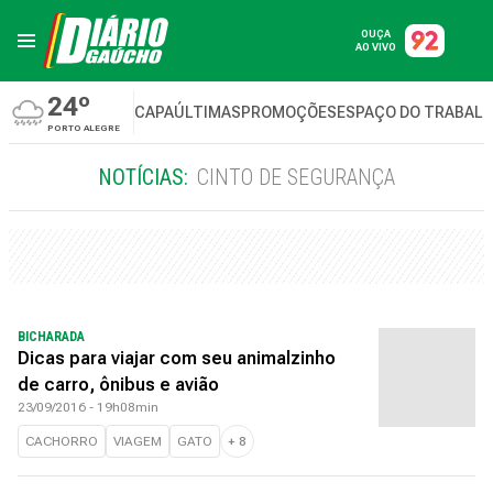
OUÇA
AO VIVO
24º
CAPA
ÚLTIMAS
PROMOÇÕES
ESPAÇO DO TRABAL
PORTO ALEGRE
NOTÍCIAS:
CINTO DE SEGURANÇA
BICHARADA
Dicas para viajar com seu animalzinho
de carro, ônibus e avião
23/09/2016 - 19h08min
CACHORRO
VIAGEM
GATO
+
8