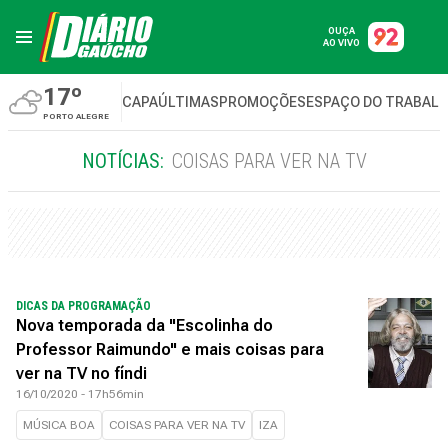
OUÇA
AO VIVO
17º
CAPA
ÚLTIMAS
PROMOÇÕES
ESPAÇO DO TRABAL
PORTO ALEGRE
NOTÍCIAS:
COISAS PARA VER NA TV
DICAS DA PROGRAMAÇÃO
Nova temporada da "Escolinha do
Professor Raimundo" e mais coisas para
ver na TV no fíndi
16/10/2020 - 17h56min
MÚSICA BOA
COISAS PARA VER NA TV
IZA