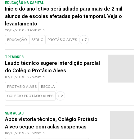
EDUCAÇÃO NA CAPITAL
Início do ano letivo será adiado para mais de 2 mil
alunos de escolas afetadas pelo temporal. Veja o
levantamento
26/02/2016 - 14h01min
EDUCAÇÃO
SEDUC
PROTÁSIO ALVES
+
7
TREMORES
Laudo técnico sugere interdição parcial
do Colégio Protásio Alves
07/10/2015 - 22h39min
PROTÁSIO ALVES
ESCOLA
COLÉGIO PROTÁSIO ALVES
+
2
SEM AULAS
Após vistoria técnica, Colégio Protásio
Alves segue com aulas suspensas
06/10/2015 - 20h23min