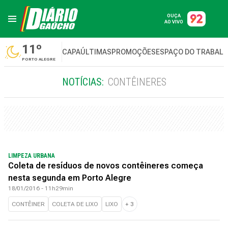
OUÇA
AO VIVO
11º
CAPA
ÚLTIMAS
PROMOÇÕES
ESPAÇO DO TRABAL
PORTO ALEGRE
NOTÍCIAS:
CONTÊINERES
LIMPEZA URBANA
Coleta de resíduos de novos contêineres começa
nesta segunda em Porto Alegre
18/01/2016 - 11h29min
CONTÊINER
COLETA DE LIXO
LIXO
+
3