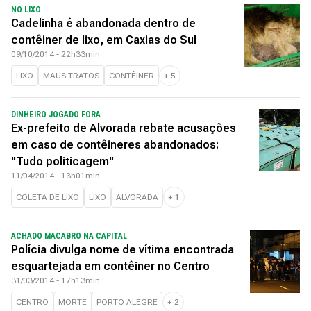
NO LIXO
Cadelinha é abandonada dentro de
contêiner de lixo, em Caxias do Sul
09/10/2014 - 22h33min
LIXO
MAUS-TRATOS
CONTÊINER
+
5
DINHEIRO JOGADO FORA
Ex-prefeito de Alvorada rebate acusações
em caso de contêineres abandonados:
"Tudo politicagem"
11/04/2014 - 13h01min
COLETA DE LIXO
LIXO
ALVORADA
+
1
ACHADO MACABRO NA CAPITAL
Polícia divulga nome de vítima encontrada
esquartejada em contêiner no Centro
31/03/2014 - 17h13min
CENTRO
MORTE
PORTO ALEGRE
+
2