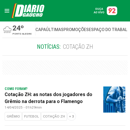
OUÇA
AO VIVO
24º
CAPA
ÚLTIMAS
PROMOÇÕES
ESPAÇO DO TRABAL
PORTO ALEGRE
NOTÍCIAS:
COTAÇÃO ZH
COMO FORAM?
Cotação ZH: as notas dos jogadores do
Grêmio na derrota para o Flamengo
14/04/2025 - 01h29min
GRÊMIO
FUTEBOL
COTAÇÃO ZH
+
3