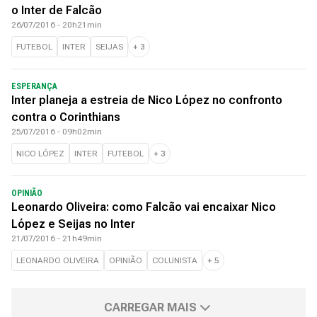
o Inter de Falcão
26/07/2016 - 20h21min
FUTEBOL
INTER
SEIJAS
+
3
ESPERANÇA
Inter planeja a estreia de Nico López no confronto
contra o Corinthians
25/07/2016 - 09h02min
NICO LÓPEZ
INTER
FUTEBOL
+
3
OPINIÃO
Leonardo Oliveira: como Falcão vai encaixar Nico
López e Seijas no Inter
21/07/2016 - 21h49min
LEONARDO OLIVEIRA
OPINIÃO
COLUNISTA
+
5
CARREGAR MAIS