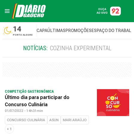
OUÇA
AO VIVO
14
CAPA
ÚLTIMAS
PROMOÇÕES
ESPAÇO DO TRABAL
PORTO ALEGRE
NOTÍCIAS:
COZINHA EXPERIMENTAL
COMPETIÇÃO GASTRONÔMICA
Último dia para participar do
Concurso Culinária
01/07/2022 - 14h31min
CONCURSO CULINÁRIA
ASUN
MARI ARAÚJO
+
1