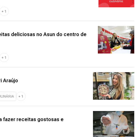
+
1
itas deliciosas no Asun do centro de
+
1
i Araújo
LINÁRIA
+
1
ra fazer receitas gostosas e