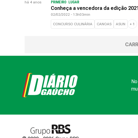
há 4 anos
PRIMEIRO LUGAR
Conheça a vencedora da edição 2021
02/02/2022 - 13h03min
CONCURSO CULINÁRIA
CANOAS
ASUN
+
1
CARR
No 
mui