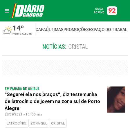
OUÇA
AO VIVO
14º
CAPA
ÚLTIMAS
PROMOÇÕES
ESPAÇO DO TRABAL
PORTO ALEGRE
NOTÍCIAS:
CRISTAL
EM PARADA DE ÔNIBUS
"Segurei ela nos braços", diz testemunha
de latrocínio de jovem na zona sul de Porto
Alegre
28/09/2021 - 10h00min
LATROCÍNIO
ZONA SUL
CRISTAL