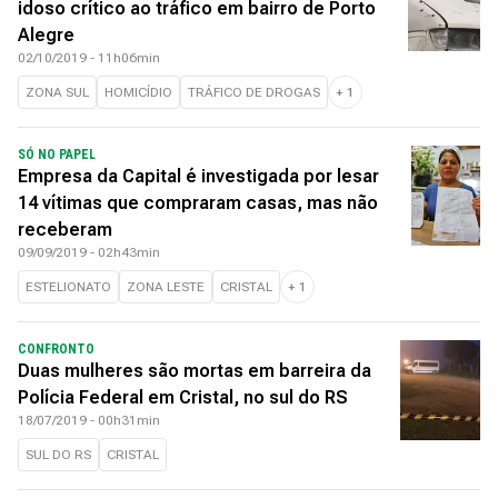
idoso crítico ao tráfico em bairro de Porto
Alegre
02/10/2019 - 11h06min
ZONA SUL
HOMICÍDIO
TRÁFICO DE DROGAS
+
1
SÓ NO PAPEL
Empresa da Capital é investigada por lesar
14 vítimas que compraram casas, mas não
receberam
09/09/2019 - 02h43min
ESTELIONATO
ZONA LESTE
CRISTAL
+
1
CONFRONTO
Duas mulheres são mortas em barreira da
Polícia Federal em Cristal, no sul do RS
18/07/2019 - 00h31min
SUL DO RS
CRISTAL