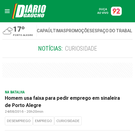
OUÇA
AO VIVO
17º
CAPA
ÚLTIMAS
PROMOÇÕES
ESPAÇO DO TRABAL
PORTO ALEGRE
NOTÍCIAS:
CURIOSIDADE
NA BATALHA
Homem usa faixa para pedir emprego em sinaleira
de Porto Alegre
24/08/2016 - 20h20min
DESEMPREGO
EMPREGO
CURIOSIDADE