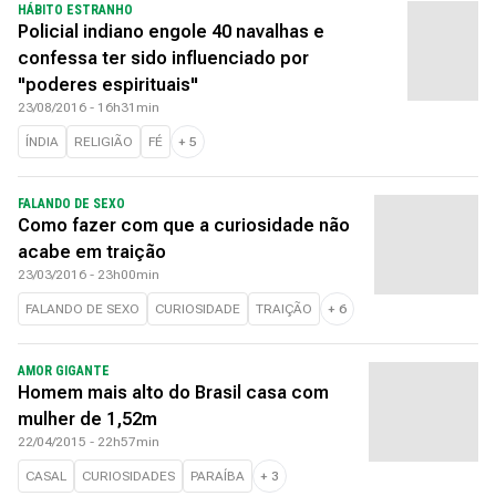
HÁBITO ESTRANHO
Policial indiano engole 40 navalhas e
confessa ter sido influenciado por
"poderes espirituais"
23/08/2016 - 16h31min
ÍNDIA
RELIGIÃO
FÉ
+
5
FALANDO DE SEXO
Como fazer com que a curiosidade não
acabe em traição
23/03/2016 - 23h00min
FALANDO DE SEXO
CURIOSIDADE
TRAIÇÃO
+
6
AMOR GIGANTE
Homem mais alto do Brasil casa com
mulher de 1,52m
22/04/2015 - 22h57min
CASAL
CURIOSIDADES
PARAÍBA
+
3