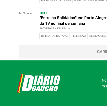
há 9 anos
DICAS
"Estrelas Solidárias" em Porto Alegre
da TV no final de semana
28/04/2017 - 15h15min
RETRATOS DA FAMA
TELEVISÃO
DESTAQUES
CARR
No 
mui