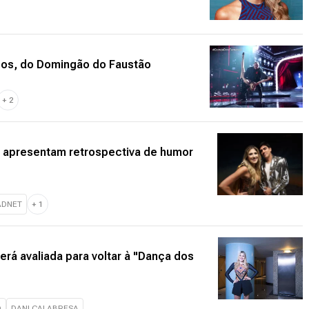
os, do Domingão do Faustão
+
2
 apresentam retrospectiva de humor
ADNET
+
1
erá avaliada para voltar à "Dança dos
O
DANI CALABRESA