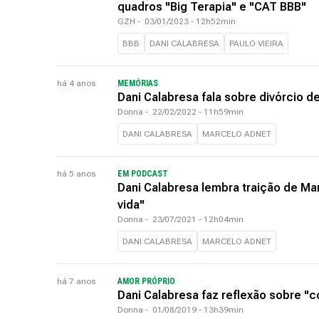
quadros "Big Terapia" e "CAT BBB"
GZH
-
03/01/2023 - 12h52min
BBB
DANI CALABRESA
PAULO VIEIRA
há 4 anos
MEMÓRIAS
Dani Calabresa fala sobre divórcio d
Donna
-
22/02/2022 - 11h59min
DANI CALABRESA
MARCELO ADNET
há 5 anos
EM PODCAST
Dani Calabresa lembra traição de M
vida"
Donna
-
23/07/2021 - 12h04min
DANI CALABRESA
MARCELO ADNET
há 7 anos
AMOR PRÓPRIO
Dani Calabresa faz reflexão sobre "c
Donna
-
01/08/2019 - 13h39min