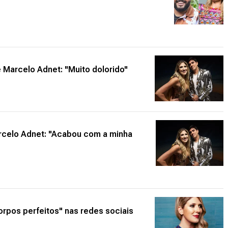
e Marcelo Adnet: "Muito dolorido"
arcelo Adnet: "Acabou com a minha
orpos perfeitos" nas redes sociais