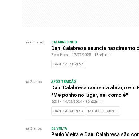
há um ano
CALABRESINHO
Dani Calabresa anuncia nascimento do
Zero Hora
-
17/07/2025 - 18h41min
DANI CALABRESA
há 2 anos
APÓS TRAIÇÃO
Dani Calabresa comenta abraço em P
"Me ponho no lugar, sei como é"
GZH
-
14/02/2024 - 13h22min
DANI CALABRESA
MARCELO ADNET
há 3 anos
DE VOLTA
Paulo Vieira e Dani Calabresa são c