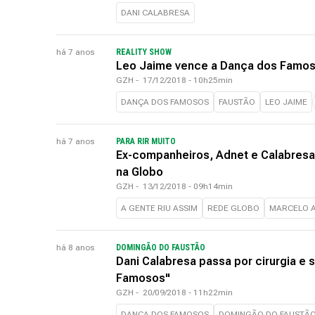
DANI CALABRESA
há 7 anos
REALITY SHOW
Leo Jaime vence a Dança dos Famos
GZH
-
17/12/2018 - 10h25min
DANÇA DOS FAMOSOS
FAUSTÃO
LEO JAIME
há 7 anos
PARA RIR MUITO
Ex-companheiros, Adnet e Calabresa
na Globo
GZH
-
13/12/2018 - 09h14min
A GENTE RIU ASSIM
REDE GLOBO
MARCELO 
há 8 anos
DOMINGÃO DO FAUSTÃO
Dani Calabresa passa por cirurgia e s
Famosos"
GZH
-
20/09/2018 - 11h22min
DANÇA DOS FAMOSOS
DOMINGÃO DO FAUSTÃ