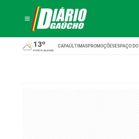
13º
CAPA
ÚLTIMAS
PROMOÇÕES
ESPAÇO DO
PORTO ALEGRE