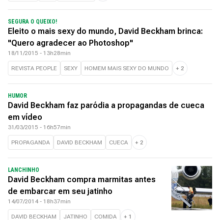
SEGURA O QUEIXO!
Eleito o mais sexy do mundo, David Beckham brinca:
"Quero agradecer ao Photoshop"
18/11/2015 - 13h28min
REVISTA PEOPLE
SEXY
HOMEM MAIS SEXY DO MUNDO
+
2
HUMOR
David Beckham faz paródia a propagandas de cueca
em vídeo
31/03/2015 - 16h57min
PROPAGANDA
DAVID BECKHAM
CUECA
+
2
LANCHINHO
David Beckham compra marmitas antes
de embarcar em seu jatinho
14/07/2014 - 18h37min
DAVID BECKHAM
JATINHO
COMIDA
+
1