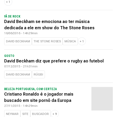
+
1
FÃ DE ROCK
David Beckham se emociona ao ter música
dedicada a ele em show do The Stone Roses
16/06/2016 - 14h29min
DAVID BECKHAM
THE STONE ROSES
MÚSICA
+
1
GOSTO
David Beckham diz que prefere o rugby ao futebol
07/12/2015 - 21h31min
DAVID BECKHAM
RÚGBI
BELEZA PORTUGUESA, COM CERTEZA
Cristiano Ronaldo é o jogador mais
buscado em site pornô da Europa
27/11/2015 - 14h29min
NEYMAR
SITE
BUSCADOR
+
9