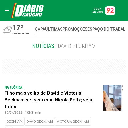
OUÇA
AO VIVO
17º
CAPA
ÚLTIMAS
PROMOÇÕES
ESPAÇO DO TRABAL
PORTO ALEGRE
NOTÍCIAS:
DAVID BECKHAM
NA FLÓRIDA
Filho mais velho de David e Victoria
Beckham se casa com Nicola Peltz; veja
fotos
12/04/2022 - 10h31min
BECKHAM
DAVID BECKHAM
VICTORIA BECKHAM