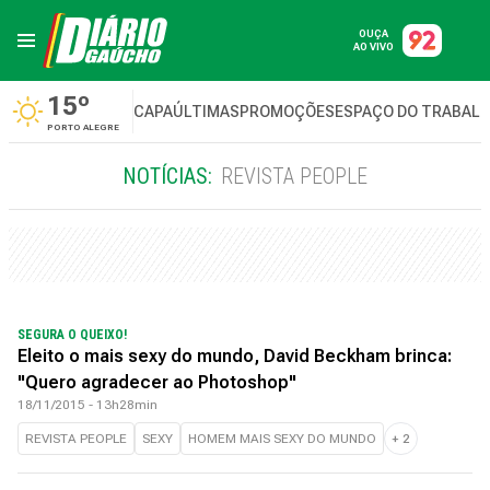
OUÇA
AO VIVO
15º
CAPA
ÚLTIMAS
PROMOÇÕES
ESPAÇO DO TRABAL
PORTO ALEGRE
NOTÍCIAS:
REVISTA PEOPLE
SEGURA O QUEIXO!
Eleito o mais sexy do mundo, David Beckham brinca:
"Quero agradecer ao Photoshop"
18/11/2015 - 13h28min
REVISTA PEOPLE
SEXY
HOMEM MAIS SEXY DO MUNDO
+
2