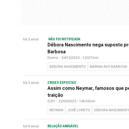
há 3 anos
NÃO FOI NOTIFICADA
Débora Nascimento nega suposto pro
Barbosa
Donna
-
04/10/2023 - 12h57min
DEBORA NASCIMENTO
MARINA RUY BARBOSA
há 3 anos
CRISES EXPOSTAS
Assim como Neymar, famosos que pe
traição
GZH
-
22/06/2023 - 14h33min
NEYMAR
JOSÉ LORETO
DÉBORA NASCIMENT
há 6 anos
RELAÇÃO AMIGÁVEL