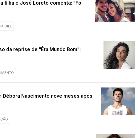
 filha e José Loreto comenta: "Foi
IA DILL
o da reprise de "Êta Mundo Bom":
CIMENTO
com Débora Nascimento nove meses após
AÇÃO