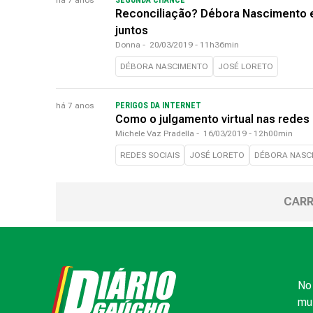
há 7 anos
SEGUNDA CHANCE
Reconciliação? Débora Nascimento 
juntos
Donna
-
20/03/2019 - 11h36min
DÉBORA NASCIMENTO
JOSÉ LORETO
há 7 anos
PERIGOS DA INTERNET
Como o julgamento virtual nas redes 
Michele Vaz Pradella
-
16/03/2019 - 12h00min
REDES SOCIAIS
JOSÉ LORETO
DÉBORA NASC
CARR
No 
mui