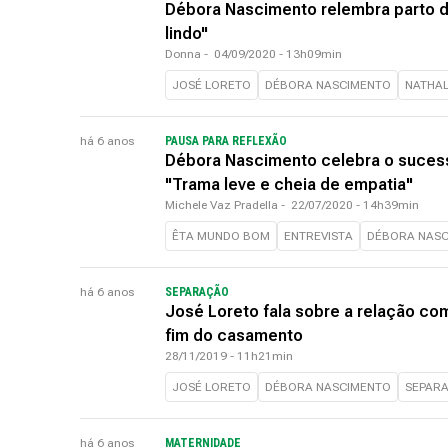
Débora Nascimento relembra parto da
lindo"
Donna
-
04/09/2020 - 13h09min
JOSÉ LORETO
DÉBORA NASCIMENTO
NATHAL
há 6 anos
PAUSA PARA REFLEXÃO
Débora Nascimento celebra o sucess
"Trama leve e cheia de empatia"
Michele Vaz Pradella
-
22/07/2020 - 14h39min
ÊTA MUNDO BOM
ENTREVISTA
DÉBORA NAS
há 6 anos
SEPARAÇÃO
José Loreto fala sobre a relação 
fim do casamento
28/11/2019 - 11h21min
JOSÉ LORETO
DÉBORA NASCIMENTO
SEPAR
há 6 anos
MATERNIDADE