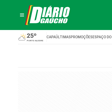
25º
CAPA
ÚLTIMAS
PROMOÇÕES
ESPAÇO DO
PORTO ALEGRE