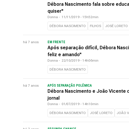
Débora Nascimento fala sobre educaçã
quiser"
Donna
-
11/11/2019 - 15h52min
DÉBORA NASCIMENTO
FILHOS
JOSÉ LORETO
há 7 anos
EM FRENTE
Após separação difícil, Débora Nas
feliz e amando"
Donna
-
22/10/2019 - 14h06min
DÉBORA NASCIMENTO
há 7 anos
APÓS SEPARAÇÃO POLÊMICA
Débora Nascimento e João Vicente 
jornal
Donna
-
01/07/2019 - 14h10min
DÉBORA NASCIMENTO
JOSÉ LORETO
JOÃO V