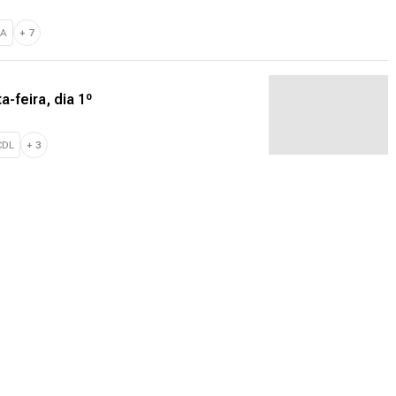
NA
+
7
a-feira, dia 1º
CDL
+
3