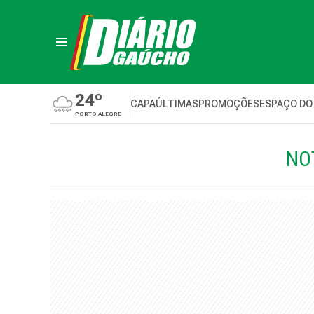
24º
CAPA
ÚLTIMAS
PROMOÇÕES
ESPAÇO DO
PORTO ALEGRE
NO