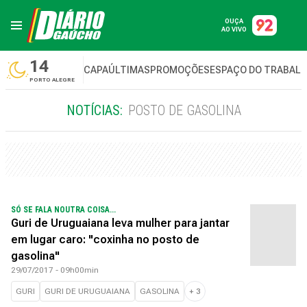
OUÇA
AO VIVO
14
CAPA
ÚLTIMAS
PROMOÇÕES
ESPAÇO DO TRABAL
PORTO ALEGRE
NOTÍCIAS:
POSTO DE GASOLINA
SÓ SE FALA NOUTRA COISA...
Guri de Uruguaiana leva mulher para jantar
em lugar caro: "coxinha no posto de
gasolina"
29/07/2017 - 09h00min
GURI
GURI DE URUGUAIANA
GASOLINA
+
3