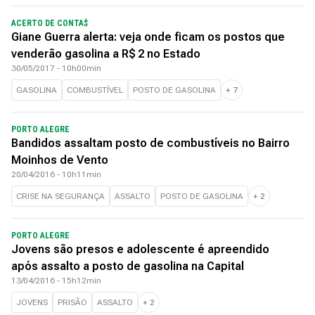
ACERTO DE CONTA$
Giane Guerra alerta: veja onde ficam os postos que
venderão gasolina a R$ 2 no Estado
30/05/2017 - 10h00min
GASOLINA
COMBUSTÍVEL
POSTO DE GASOLINA
+
7
PORTO ALEGRE
Bandidos assaltam posto de combustíveis no Bairro
Moinhos de Vento
20/04/2016 - 10h11min
CRISE NA SEGURANÇA
ASSALTO
POSTO DE GASOLINA
+
2
PORTO ALEGRE
Jovens são presos e adolescente é apreendido
após assalto a posto de gasolina na Capital
13/04/2016 - 15h12min
JOVENS
PRISÃO
ASSALTO
+
2