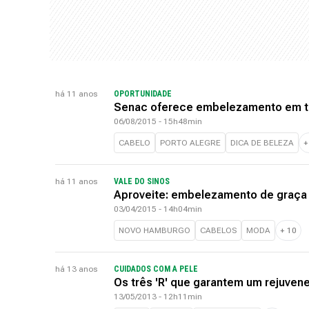
há 11 anos
OPORTUNIDADE
Senac oferece embelezamento em tro
06/08/2015 - 15h48min
CABELO
PORTO ALEGRE
DICA DE BELEZA
há 11 anos
VALE DO SINOS
Aproveite: embelezamento de graç
03/04/2015 - 14h04min
NOVO HAMBURGO
CABELOS
MODA
+
10
há 13 anos
CUIDADOS COM A PELE
Os três 'R' que garantem um rejuven
13/05/2013 - 12h11min