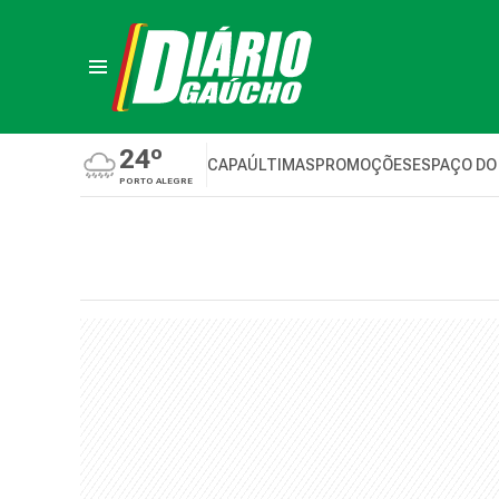
24º
CAPA
ÚLTIMAS
PROMOÇÕES
ESPAÇO DO
PORTO ALEGRE