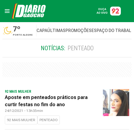
OUÇA
AO VIVO
7º
CAPA
ÚLTIMAS
PROMOÇÕES
ESPAÇO DO TRABAL
PORTO ALEGRE
NOTÍCIAS:
PENTEADO
92 MAIS MULHER
Aposte em penteados práticos para
curtir festas no fim do ano
24/12/2021 - 13h35min
92 MAIS MULHER
PENTEADO