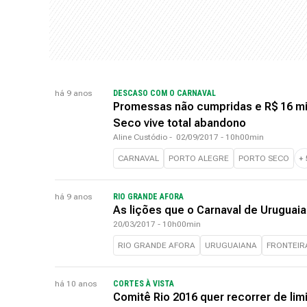
há 9 anos
DESCASO COM O CARNAVAL
Promessas não cumpridas e R$ 16 mi 
Seco vive total abandono
Aline Custódio
-
02/09/2017 - 10h00min
CARNAVAL
PORTO ALEGRE
PORTO SECO
+
há 9 anos
RIO GRANDE AFORA
As lições que o Carnaval de Uruguaia
20/03/2017 - 10h00min
RIO GRANDE AFORA
URUGUAIANA
FRONTEIR
há 10 anos
CORTES À VISTA
Comitê Rio 2016 quer recorrer de li