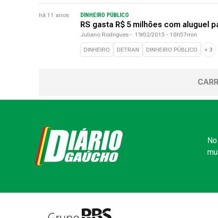
há 11 anos
DINHEIRO PÚBLICO
RS gasta R$ 5 milhões com aluguel 
Juliano Rodrigues
-
19/02/2015 - 10h57min
DINHEIRO
DETRAN
DINHEIRO PÚBLICO
+
3
CARR
No 
mui