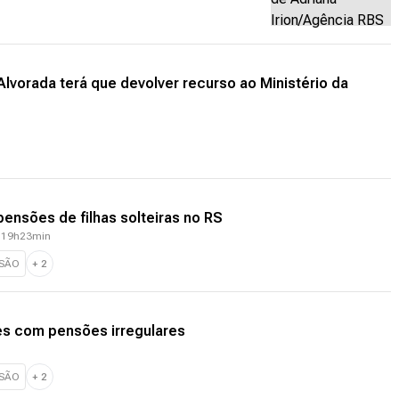
Alvorada terá que devolver recurso ao Ministério da
pensões de filhas solteiras no RS
- 19h23min
SÃO
+
2
es com pensões irregulares
SÃO
+
2