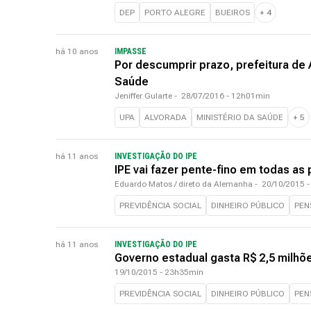
DEP
PORTO ALEGRE
BUEIROS
+
4
há 10 anos
IMPASSE
Por descumprir prazo, prefeitura de 
Saúde
Jeniffer Gularte
-
28/07/2016 - 12h01min
UPA
ALVORADA
MINISTÉRIO DA SAÚDE
+
5
há 11 anos
INVESTIGAÇÃO DO IPE
IPE vai fazer pente-fino em todas as 
Eduardo Matos / direto da Alemanha
-
20/10/2015 
PREVIDÊNCIA SOCIAL
DINHEIRO PÚBLICO
PEN
há 11 anos
INVESTIGAÇÃO DO IPE
Governo estadual gasta R$ 2,5 milhõ
19/10/2015 - 23h35min
PREVIDÊNCIA SOCIAL
DINHEIRO PÚBLICO
PEN