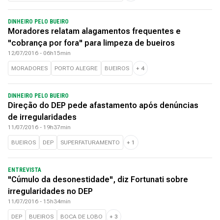
DINHEIRO PELO BUEIRO
Moradores relatam alagamentos frequentes e
"cobrança por fora" para limpeza de bueiros
12/07/2016 - 06h15min
MORADORES
PORTO ALEGRE
BUEIROS
+
4
DINHEIRO PELO BUEIRO
Direção do DEP pede afastamento após denúncias
de irregularidades
11/07/2016 - 19h37min
BUEIROS
DEP
SUPERFATURAMENTO
+
1
ENTREVISTA
"Cúmulo da desonestidade", diz Fortunati sobre
irregularidades no DEP
11/07/2016 - 15h34min
DEP
BUEIROS
BOCA DE LOBO
+
3