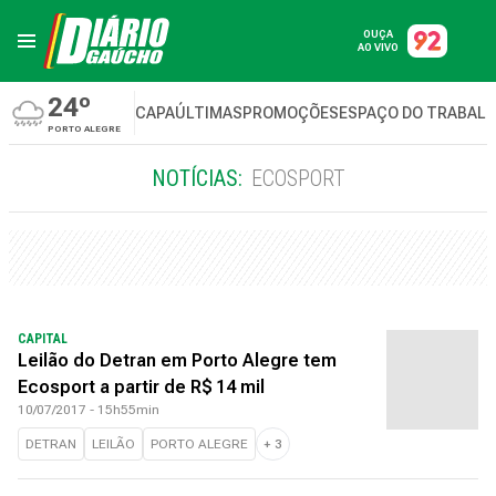
OUÇA
AO VIVO
24º
CAPA
ÚLTIMAS
PROMOÇÕES
ESPAÇO DO TRABAL
PORTO ALEGRE
NOTÍCIAS:
ECOSPORT
CAPITAL
Leilão do Detran em Porto Alegre tem
Ecosport a partir de R$ 14 mil
10/07/2017 - 15h55min
DETRAN
LEILÃO
PORTO ALEGRE
+
3