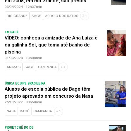
em 2008, em Rio Grande, são presos
03/04/2024 - 12h37min
RIO GRANDE
BAGÉ
ARROIO DOS RATOS
+
1
EM BAGÉ
VÍDEO: conheça a amizade de Ana Luiza e
da galinha Sol, que toma até banho de
piscina
01/03/2024 - 13h08min
ANIMAIS
BAGÉ
CAMPANHA
+
1
ÚNICA EQUIPE BRASILEIRA
Alunos de escola pública de Bagé têm
projeto aprovado em concurso da Nasa
26/10/2022 - 00h50min
NASA
BAGÉ
CAMPANHA
+
1
PIQUETCHÊ DO DG