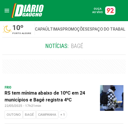
OUÇA
AO VIVO
10º
CAPA
ÚLTIMAS
PROMOÇÕES
ESPAÇO DO TRABAL
PORTO ALEGRE
NOTÍCIAS:
BAGÉ
FRIO
RS tem mínima abaixo de 10ºC em 24
municípios e Bagé registra 4ºC
22/05/2025 - 17h21min
OUTONO
BAGÉ
CAMPANHA
+
1