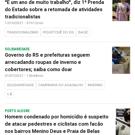
"É um ano de muito trabalho", diz 1ª Prenda
do Estado sobre a retomada de atividades
tradicionalistas
12/10/2021 - 01h12min
TRADICIONALISMO
PIQUETCHÊ DO DG
BAGÉ
SOLIDARIEDADE
Governo do RS e prefeituras seguem
arrecadando roupas de inverno e
cobertores; saiba como doar
01/07/2021 - 13h44min
SOLIDARIEDADE
CAMPANHA DO AGASALHO
INVERNO
+
8
PORTO ALEGRE
Homem condenado por homicídio é suspeito
de atacar pedestres e ciclistas com facão
nos bairros Menino Deus e Praia de Belas